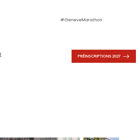
#GeneveMarathon
PRÉINSCRIPTIONS 2027
É