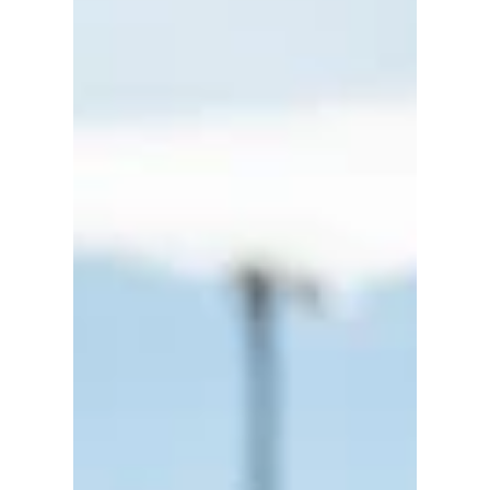
ouvertes.
Rendez-vous les 8 et 9 mai 2027 pour
vivre une nouvelle expérience au cœur
de Genève. Soyez parmi les premiers
informés de l’ouverture officielle des
inscriptions… et ne manquez pas votre
chance de prendre le départ.