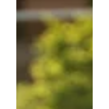
médaille
Faites graver votre temps de course
sur votre médaille, un souvenir
inoubliable ! Il vous suffit de retourner
sur votre espace coureur, et de
sélectionner l'option sur votre
formulaire avant le dimanche 17 mai
2026. Il ne vous restera plus qu'à régler
et vous recevrez votre plaque à
insérer au dos de votre médaille,
environ un mois après l'événement.