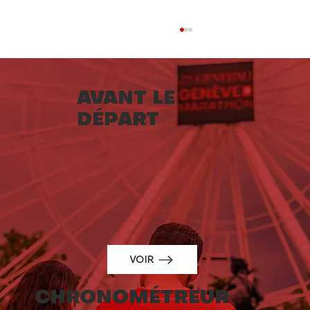
AVANT LE
DÉPART
Le Generali Genève Marathon
2025 couronnera les champions
suisses de la distance reine
VOIR
CHRONOMÉTREUR