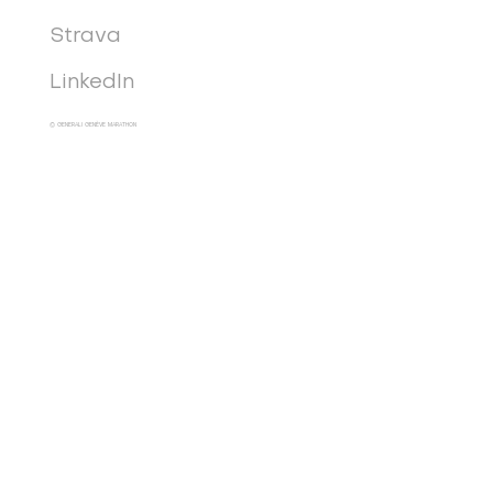
Strava
LinkedIn
© GENERALI GENÈVE MARATHON