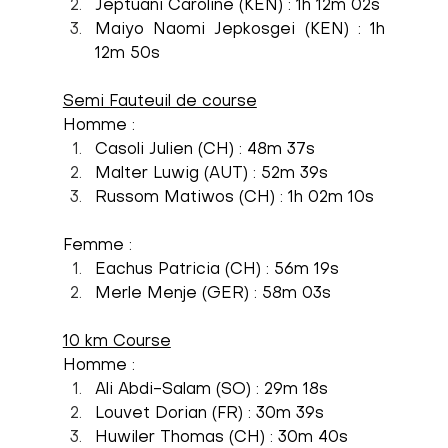
Jeptuani Caroline (KEN) : 1h 12m 02s
Maiyo Naomi Jepkosgei (KEN) : 1h 
12m 50s
Semi Fauteuil de course
Homme :
Casoli Julien (CH) : 48m 37s 
Malter Luwig (AUT) : 52m 39s 
Russom Matiwos (CH) : 1h 02m 10s
Femme :
Eachus Patricia (CH) : 56m 19s
Merle Menje (GER) : 58m 03s
10 km Course
Homme :
Ali Abdi-Salam (SO) : 29m 18s 
Louvet Dorian (FR) : 30m 39s
Huwiler Thomas (CH) : 30m 40s